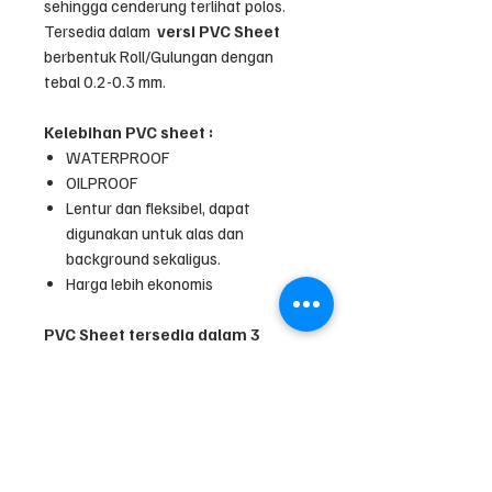
sehingga cenderung terlihat polos.
Tersedia dalam
versi PVC Sheet
berbentuk Roll/Gulungan dengan
tebal 0.2-0.3 mm.
Kelebihan PVC sheet :
WATERPROOF
OILPROOF
Lentur dan fleksibel, dapat
digunakan untuk alas dan
background sekaligus.
Harga lebih ekonomis
PVC Sheet tersedia dalam 3
ukuran Standar :
A2+ (48x60cm)
A1 (60x100cm)
Pro (98x120cm)
Double Pro (200x120cm)
*) Custom Size permeter contact