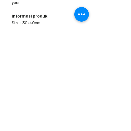
year.
informasi produk
Size : 30x40cm
Material : MDF Board 3mm
Finishing : Gold Metalik
1 Paket terdiri dari :
Sepasang Gobo Ukir / Ornamen
sama warna, bagian luar dan
tengah dapat di lepas
4 Buah Kaki segitiga
Masing-masing produk telah di cek
dan di bungkus untuk memastikan
sampai dalam kondisi baik. Ketentuan
mengenai klaim & retur dapat dilihat
di halaman tersebut.