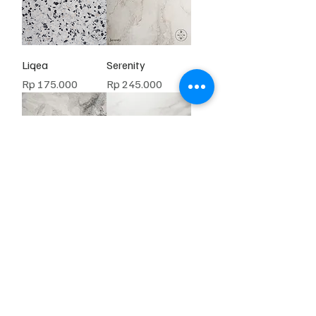
Liqea
Serenity
Harga
Harga
Rp 175.000
Rp 245.000
Tundra
Romaine Marble
Harga
Harga
Rp 175.000
Rp 175.000