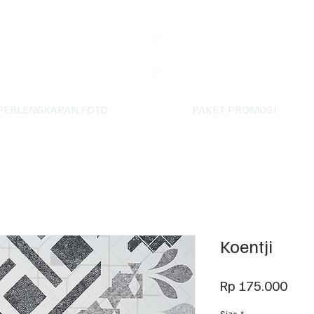
PERLENGKAPAN FOTO
PAKET PROMOSI
Koentji
Har
Rp 175.000
Size
*