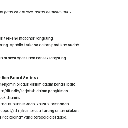
an pada kolom size, harga berbeda untuk
ak terkena matahari langsung.
ring. Apabila terkena cairan pastikan sudah
n di alasi agar tidak kontek langsung
ian Board Series :
menjamin produk dikirim dalam kondisi baik.
ar/ditindih/terjatuh dalam pengiriman.
ak dijamin.
kardus, bubble wrap, khusus tambahan
Sicepat/Jnt). Jika merasa kurang aman silakan
Packaging" yang tersedia dietalase.