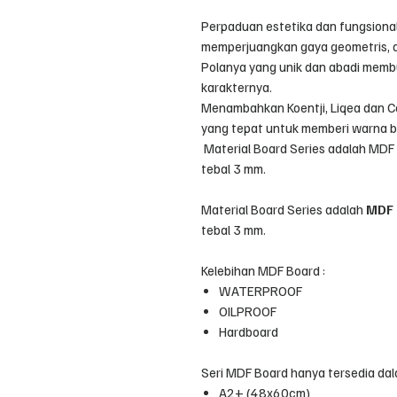
Perpaduan estetika dan fungsional
memperjuangkan gaya geometris, 
Polanya yang unik dan abadi membu
karakternya.
Menambahkan Koentji, Liqea dan Co
yang tepat untuk memberi warna b
Material Board Series adalah MD
tebal 3 mm.
Material Board Series adalah
MDF
tebal 3 mm.
Kelebihan MDF Board :
WATERPROOF
OILPROOF
Hardboard
Seri MDF Board hanya tersedia dala
A2+ (48x60cm)