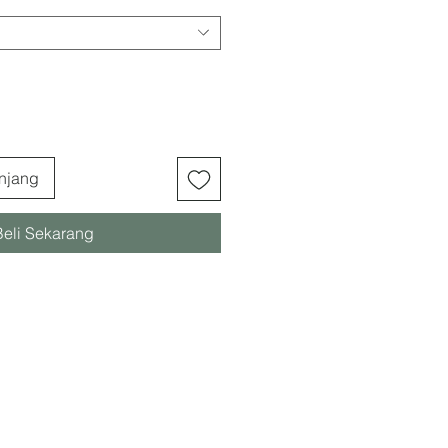
njang
Beli Sekarang