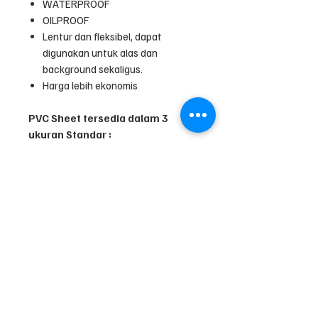
WATERPROOF
OILPROOF
Lentur dan fleksibel, dapat
digunakan untuk alas dan
background sekaligus.
Harga lebih ekonomis
PVC Sheet tersedia dalam 3
ukuran Standar :
A1 (60x100cm)
Pro (98x120cm)
Double Pro (200x120cm)
*) Custom Size permeter contact
admin
Handling tips :
Simpan dalam bentuk gulungan,
anda dapat menggunakan media
packing yang diberikan.
Bersihkan dengan kain/tissue