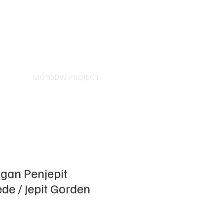
MOTODW PROJECT
gan Penjepit
de / Jepit Gorden
a