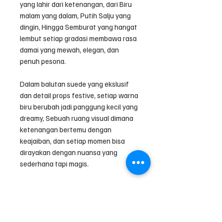
yang lahir dari ketenangan, dari Biru
malam yang dalam, Putih Salju yang
dingin, Hingga Semburat yang hangat
lembut setiap gradasi membawa rasa
damai yang mewah, elegan, dan
penuh pesona.
Dalam balutan suede yang ekslusif
dan detail props festive, setiap warna
biru berubah jadi panggung kecil yang
dreamy, Sebuah ruang visual dimana
ketenangan bertemu dengan
keajaiban, dan setiap momen bisa
dirayakan dengan nuansa yang
sederhana tapi magis.
Paket Props Natal 2025 "Midwinter"
terdiri dari :
- 1 buah Rumah Kayu warna putih
ukuran 18*2,5*10cm