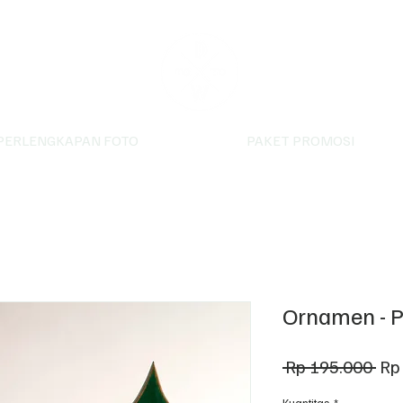
PERLENGKAPAN FOTO
PAKET PROMOSI
Ornamen - P
Ha
 Rp 195.000 
Rp
Reg
Kuantitas
*