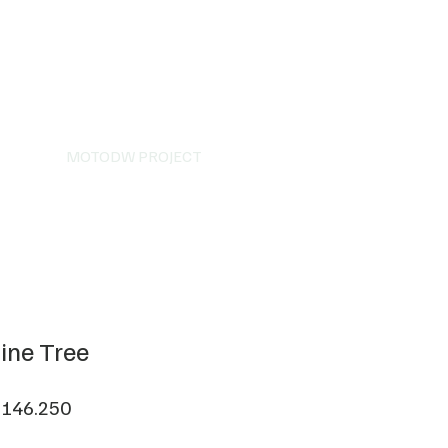
MOTODW PROJECT
ine Tree
rga
Harga
 146.250
uler
Promosi