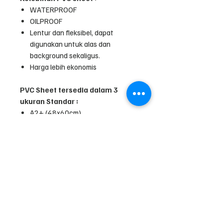
WATERPROOF
OILPROOF
Lentur dan fleksibel, dapat
digunakan untuk alas dan
background sekaligus.
Harga lebih ekonomis
PVC Sheet tersedia dalam 3
ukuran Standar :
A2+ (48x60cm)
A1 (60x100cm)
Pro (98x120cm)
Double Pro (200x120cm)
*) Custom Size permeter contact
admin
Handling tips :
Simpan dalam bentuk gulungan,
anda dapat menggunakan media