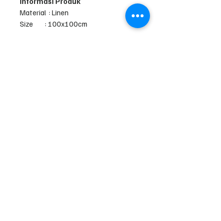
Informasi Produk
Material : Linen
Size : 100x100cm
Produk fabric adalah produk
handmade. Size mungkin selisih 2-
3cm tergantung potongan. Mengenai
pilihan warna, Penting di ketahui
bahwa tampilan di warna layar anda
mungkin tidak 100% sama. Produk
fabric di produksi terbatas, apabila
varians stok habis maka akan di
hapus.
Petunjuk Perawatan
Linen menjadi lebih lembut dan lebih
menyerap setelah setiap kali dicuci.
Disarankan mencuci linen dengan air
dingin. Handwash lebih disarankan,
apabila menggunakan mesin cuci