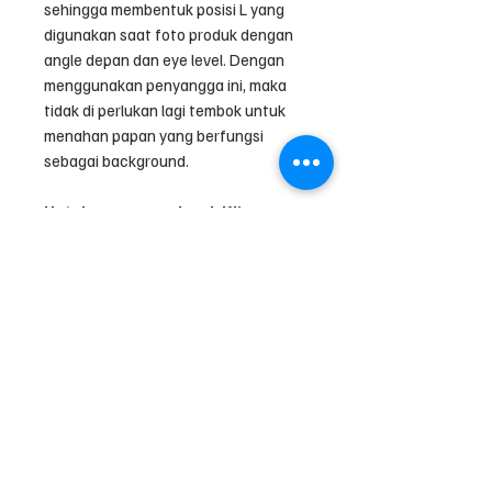
sehingga membentuk posisi L yang
digunakan saat foto produk dengan
angle depan dan eye level. Dengan
menggunakan penyangga ini, maka
tidak di perlukan lagi tembok untuk
menahan papan yang berfungsi
sebagai background.
Untuk menggunakan L Klip
dibutuhkan 2 buah untuk bagian
kanan dan kiri board. L klip tidak
kuat menahan beban board
apabila hanya di gunakan di salah
satu sisi.
Harga tercantum adalah per 1
pcs, mohon check out 2 pcs untuk
menggunakan L Klip baik untuk
board A1 atau A2+.
Perhatian :