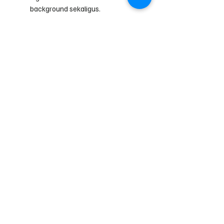
background sekaligus.
Harga lebih ekonomis
PVC Sheet tersedia dalam 3
ukuran Standar :
A2+ (48x60cm)
A1 (60x100cm)
Pro (98x120cm)
Double Pro (200x120cm)
*) Custom Size permeter contact
admin
Handling tips :
Simpan dalam bentuk gulungan,
anda dapat menggunakan media
packing yang diberikan.
Bersihkan dengan kain/tissue
setengah basah, lalu segera di
keringkan.