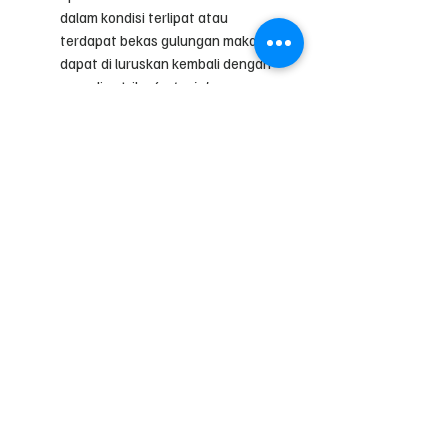
dalam kondisi terlipat atau
terdapat bekas gulungan maka
dapat di luruskan kembali dengan
cara di setrika
(petunjuk cara
setrika pada handling tips).
Handling tips :
Segera bersihkan dengan
kain/tissue kering setelah di
gunakan.
Simpan dalam bentuk gulungan,
anda dapat menggunakan media
packing yang diberikan.
Hindarkan dari cairan keras yang
bersifat korosif karena akan
mengakibatkan permukaan
mengelupas.
Untuk menggunakan alas foto
dapat menggunakan
Background
Stand
(Dijual terpisah).