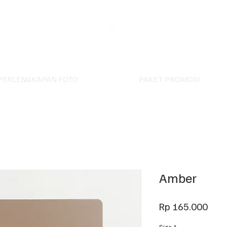
PERLENGKAPAN FOTO
PAKET PROMOSI
Amber
Har
Rp 165.000
Size
*