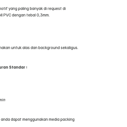
otif yang paling banyak di request di
ll PVC dengan tebal 0,3mm.
unakan untuk alas dan background sekaligus.
uran Standar :
min
, anda dapat menggunakan media packing