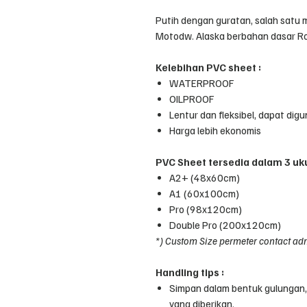
Putih dengan guratan, salah satu m
Motodw. Alaska berbahan dasar Ro
Kelebihan PVC sheet :
WATERPROOF
OILPROOF
Lentur dan fleksibel, dapat dig
Harga lebih ekonomis
PVC Sheet tersedia dalam 3 uk
A2+ (48x60cm)
A1 (60x100cm)
Pro (98x120cm)
Double Pro (200x120cm)
*) Custom Size permeter contact ad
Handling tips :
Simpan dalam bentuk gulungan
yang diberikan.