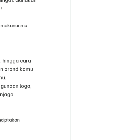
!
an makananmu 
, hingga cara 
kin brand kamu 
mu.
ggunaan logo, 
enjaga 
ciptakan 