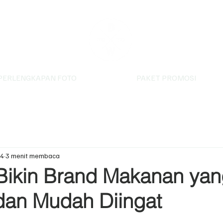
PERLENGKAPAN FOTO
PAKET PROMOSI
24
3 menit membaca
Bikin Brand Makanan ya
dan Mudah Diingat
ntang.