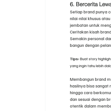
6. Bercerita Le
Setiap brand punya ce
nilai-nilai khusus ata
jembatan untuk meng
Ceritakan kisah bran
Semakin personal da
bangun dengan pelan
Tips:
 Buat story highlig
yang ingin tahu lebih da
Membangun brand mak
hasilnya bisa sangat 
hingga cara berkomun
dan sesuai dengan bra
otentik dalam memba