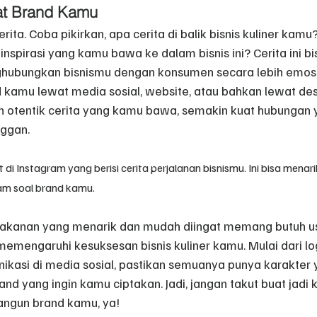
wat Brand Kamu
rita. Coba pikirkan, apa cerita di balik bisnis kuliner kam
u inspirasi yang kamu bawa ke dalam bisnis ini? Cerita ini bis
hubungkan bisnismu dengan konsumen secara lebih emosi
d kamu lewat media sosial, website, atau bahkan lewat des
n otentik cerita yang kamu bawa, semakin kuat hubungan
ggan.
ht di Instagram yang berisi cerita perjalanan bisnismu. Ini bisa mena
lam soal brand kamu.
anan yang menarik dan mudah diingat memang butuh usa
memengaruhi kesuksesan bisnis kuliner kamu. Mulai dari lo
ikasi di media sosial, pastikan semuanya punya karakter 
nd yang ingin kamu ciptakan. Jadi, jangan takut buat jadi k
ngun brand kamu, ya!