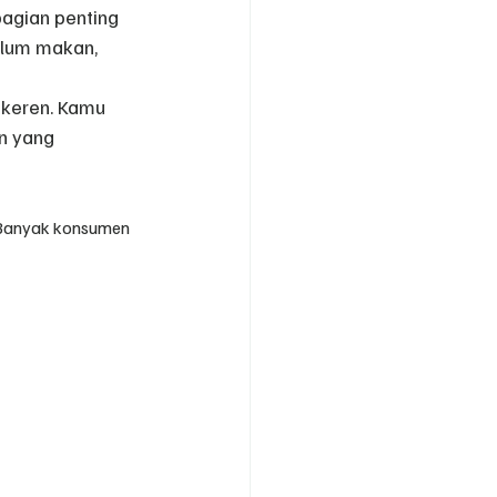
agian penting 
elum makan, 
 keren. Kamu 
n yang 
 Banyak konsumen 