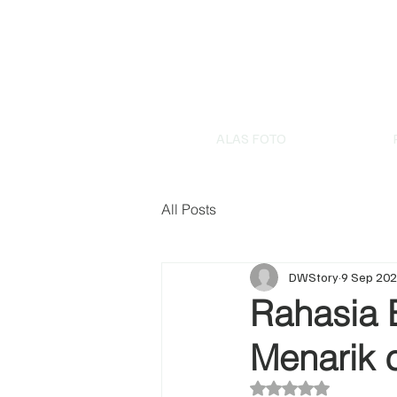
ALAS FOTO
All Posts
DWStory
9 Sep 20
Rahasia 
Menarik 
Dinilai NaN dari 5 bi