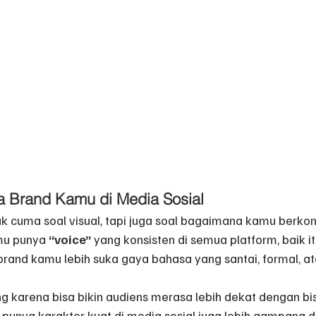
a Brand Kamu di Media Sosial
k cuma soal visual, tapi juga soal bagaimana kamu berko
mu punya 
“voice”
 yang konsisten di semua platform, baik it
brand kamu lebih suka gaya bahasa yang santai, formal, a
ng karena bisa bikin audiens merasa lebih dekat dengan bi
g punya karakter kuat di media sosial juga lebih gampang d