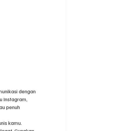
munikasi dengan 
u Instagram, 
tau penuh 
snis kamu. 
iingat. Gunakan 