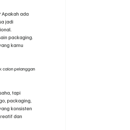
u? Apakah ada 
a jadi 
onal.
ain packaging. 
 yang kamu 
rik calon pelanggan 
ha, tapi 
go, packaging, 
yang konsisten 
reatif dan 