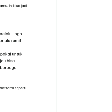
. Ini bisa jadi 
elalui logo 
rlalu rumit 
pakai untuk 
au bisa 
 berbagai 
latform seperti 