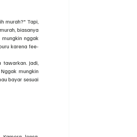
h murah?" Tapi, 
 murah, biasanya 
h mungkin nggak 
buru karena fee-
tawarkan. Jadi, 
. Nggak mungkin 
au bayar sesuai 
 Kamera, lensa, 