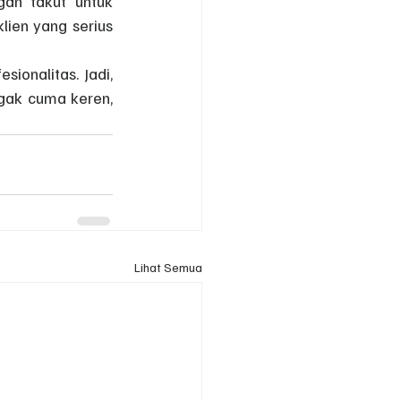
gan takut untuk 
ien yang serius 
ionalitas. Jadi, 
gak cuma keren, 
Lihat Semua