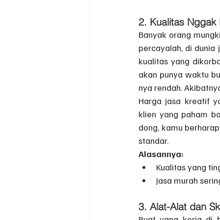
2. 
Kualitas Nggak
Banyak orang mungkin
percayalah, di dunia 
kualitas yang dikorb
akan punya waktu bua
nya rendah. Akibatny
Harga jasa kreatif y
klien yang paham ba
dong, kamu berharap 
standar.
Alasannya:
Kualitas yang tin
Jasa murah sering
3. 
Alat-Alat dan Ski
Buat yang kerja di b