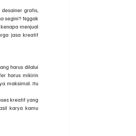
desainer grafis, 
ga segini? Nggak 
g kenapa menjual 
ga jasa kreatif 
ng harus dilalui
er harus mikirin 
a maksimal. Itu 
ses kreatif yang 
asil karya kamu 