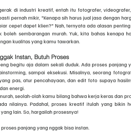
ntang.
ak di industri kreatif, entah itu fotografer, videografer, 
pasti pernah mikir, "Kenapa sih harus jual jasa dengan har
biar cepet dapet klien?" Nah, ternyata ada alasan pentin
ak boleh sembarangan murah. Yuk, kita bahas kenapa har
ngan kualitas yang kamu tawarkan.
 Nggak Instan, Butuh Proses
teng begitu aja dalam sekali duduk. Ada proses panjang ya
ainstorming, sampai eksekusi. Misalnya, seorang fotograf
yang pas, atur pencahayaan, dan edit foto supaya hasilny
an energi.
murah, seolah-olah kamu bilang bahwa kerja keras dan pro
a nilainya. Padahal, proses kreatif itulah yang bikin h
 yang lain. So, hargailah prosesnya!
h proses panjang yang nggak bisa instan.