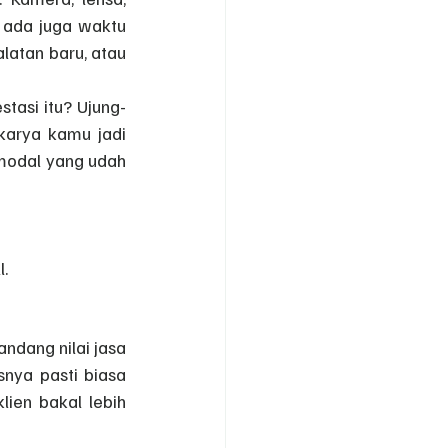
 ada juga waktu 
latan baru, atau 
tasi itu? Ujung-
 karya kamu jadi 
 modal yang udah 
l.
dang nilai jasa 
snya pasti biasa 
lien bakal lebih 