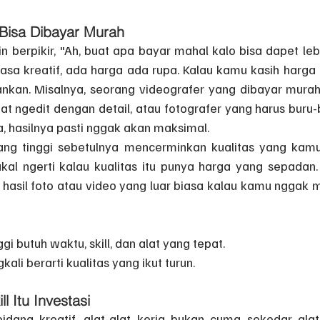
 Bisa Dibayar Murah
 berpikir, "Ah, buat apa bayar mahal kalo bisa dapet lebi
jasa kreatif, ada harga ada rupa. Kalau kamu kasih harga
ankan. Misalnya, seorang videografer yang dibayar mura
t ngedit dengan detail, atau fotografer yang harus buru-
a, hasilnya pasti nggak akan maksimal.
ang tinggi sebetulnya mencerminkan kualitas yang kamu 
kal ngerti kalau kualitas itu punya harga yang sepadan
hasil foto atau video yang luar biasa kalau kamu nggak m
ggi butuh waktu, skill, dan alat yang tepat.
kali berarti kualitas yang ikut turun.
ll Itu Investasi
idang kreatif, alat-alat kerja bukan cuma sekedar alat.