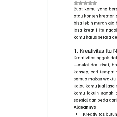
Dinilai NaN dari 5 bi
Buat kamu yang berger
atau konten kreator, 
bisa lebih murah aja 
jasa kreatif itu ngg
kamu harus setara de
1. 
Kreativitas Itu
Kreativitas nggak da
—mulai dari riset, br
konsep, cari tempat 
semua makan waktu d
Kalau kamu jual jasa 
kamu lakuin nggak ad
spesial dan beda dari
Alasannya:
Kreativitas butu