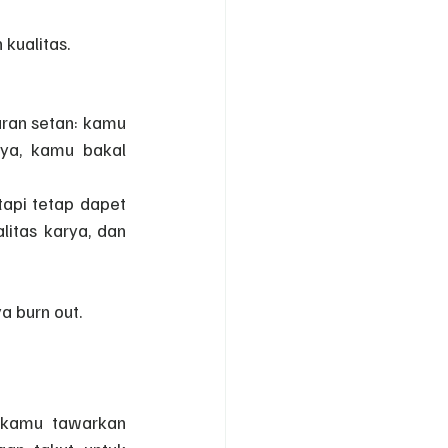
kualitas.
aran setan: kamu 
ya, kamu bakal 
api tetap dapet 
itas karya, dan 
a burn out.
 kamu tawarkan 