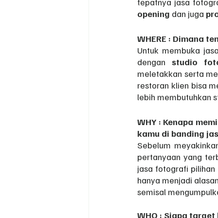
tepatnya jasa fotogr
opening
 dan juga 
pr
WHERE : Dimana tem
Untuk membuka jasa 
dengan 
studio fot
meletakkan serta m
restoran klien bisa m
lebih membutuhkan st
WHY : Kenapa memili
kamu di banding jasa
Sebelum meyakinkan k
pertanyaan yang terb
jasa fotografi piliha
hanya menjadi alasan.
semisal mengumpulk
WHO : Siapa target 