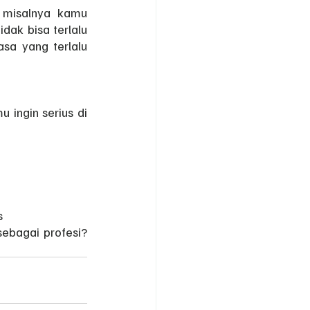
 misalnya kamu 
ak bisa terlalu 
sa yang terlalu 
u ingin serius di 
s
ebagai profesi? 