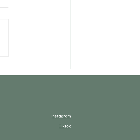
 Streaming vs Ads: Mana
 Lebih Cepat Bikin
uk Kamu Sold Out?
Instagram
Tiktok