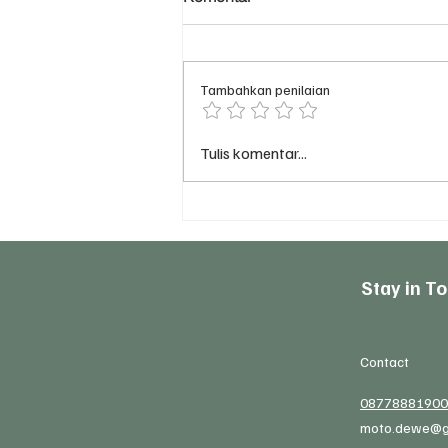
Tambahkan penilaian
Biar Nggak Kena Mental: 5
Tulis komentar...
Kesalahan Jualan Online
yang Bikin Toko Sepi
Stay in T
Contact
08778881900
moto.dewe@g