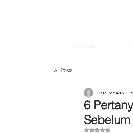
ALAS FOTO
All Posts
MotoFrame
16 Jul 
6 Pertan
Sebelum 
Dinilai NaN dari 5 bi