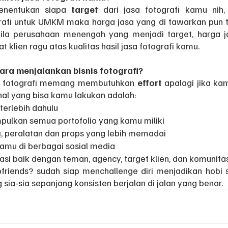
enentukan siapa 
target 
dari jasa fotografi kamu nih,
fi untuk UMKM maka harga jasa yang di tawarkan pun tid
bila perusahaan menengah yang menjadi target, harga ja
lien ragu atas kualitas hasil jasa fotografi kamu.
ra menjalankan bisnis fotografi?
s fotografi memang membutuhkan 
effort 
apalagi jika kam
hal yang bisa kamu lakukan adalah:
 terlebih dahulu
pulkan semua portofolio yang kamu miliki
a
, peralatan dan props yang lebih memadai 
amu di berbagai sosial media
elasi baik dengan teman, agency, target klien, dan komunita
riends? sudah siap menchallenge diri menjadikan hobi s
sia-sia sepanjang konsisten berjalan di jalan yang benar.