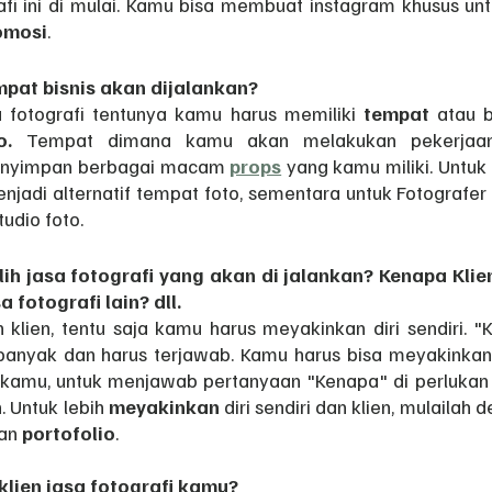
afi ini di mulai. Kamu bisa membuat instagram khusus un
omosi
. 
pat bisnis akan dijalankan?
fotografi tentunya kamu harus memiliki 
tempat 
atau b
o. 
Tempat dimana kamu akan melakukan pekerjaanmu
enyimpan berbagai macam 
props
yang kamu miliki. Untuk 
enjadi alternatif tempat foto, sementara untuk Fotografer
udio foto.
h jasa fotografi yang akan di jalankan? Kenapa Klien
 fotografi lain? dll.
lien, tentu saja kamu harus meyakinkan diri sendiri. "
anyak dan harus terjawab. Kamu harus bisa meyakinkan di
n kamu, untuk menjawab pertanyaan "Kenapa" di perlukan a
 Untuk lebih 
meyakinkan 
diri sendiri dan klien, mulailah 
an 
portofolio
.
klien jasa fotografi kamu?