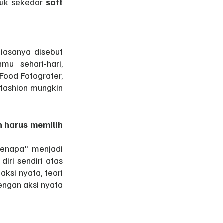
tuk sekedar 
soft 
iasanya disebut 
 sehari-hari, 
Food Fotografer, 
 fashion mungkin 
 harus memilih 
Kenapa" menjadi 
ri sendiri atas 
ksi nyata, teori 
dengan aksi nyata 