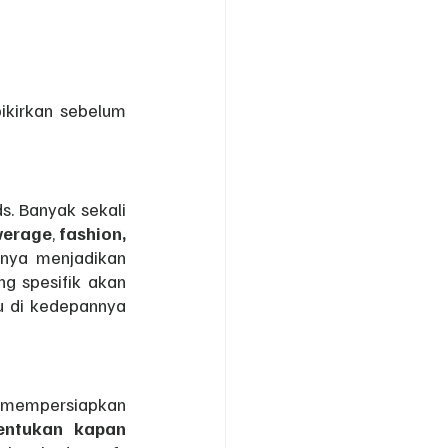
ikirkan sebelum 
s. Banyak sekali 
verage
, 
fashion, 
nya menjadikan 
g spesifik akan 
 di kedepannya 
 mempersiapkan 
menentukan kapan 